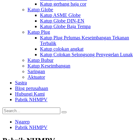
Katup gerbang baja cor
Katup Globe
Katup ASME Globe
Katup Globe DIN-EN
Katup Globe Baja Tempa
Katup Plug
Katup Plug Pelumas Keseimbangan Tekanan
Terbalik
Katup colokan angkat
Katup Colokan Selongsong Penyegelan Lunak
Katup Bubur
Katup Keseimbangan
Saringan
Aktuator
Sastra
Blog perusahaan
Hubungi Kami
Pabrik NHMPV
Ngarep
Pabrik NHMPV