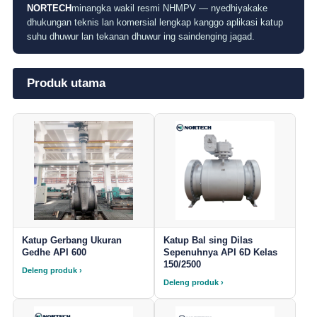
NORTECH
minangka wakil resmi NHMPV — nyedhiyakake
dhukungan teknis lan komersial lengkap kanggo aplikasi katup
suhu dhuwur lan tekanan dhuwur ing saindenging jagad.
Produk utama
Katup Gerbang Ukuran
Katup Bal sing Dilas
Gedhe API 600
Sepenuhnya API 6D Kelas
150/2500
Deleng produk ›
Deleng produk ›