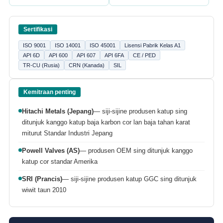
Sertifikasi
ISO 9001
ISO 14001
ISO 45001
Lisensi Pabrik Kelas A1
API 6D
API 600
API 607
API 6FA
CE / PED
TR-CU (Rusia)
CRN (Kanada)
SIL
Kemitraan penting
Hitachi Metals (Jepang)
— siji-sijine produsen katup sing
ditunjuk kanggo katup baja karbon cor lan baja tahan karat
miturut Standar Industri Jepang
Powell Valves (AS)
— produsen OEM sing ditunjuk kanggo
katup cor standar Amerika
SRI (Prancis)
— siji-sijine produsen katup GGC sing ditunjuk
wiwit taun 2010