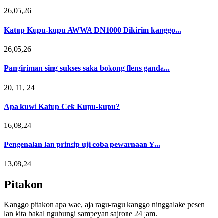
26,05,26
Katup Kupu-kupu AWWA DN1000 Dikirim kanggo...
26,05,26
Pangiriman sing sukses saka bokong flens ganda...
20, 11, 24
Apa kuwi Katup Cek Kupu-kupu?
16,08,24
Pengenalan lan prinsip uji coba pewarnaan Y...
13,08,24
Pitakon
Kanggo pitakon apa wae, aja ragu-ragu kanggo ninggalake pesen
lan kita bakal ngubungi sampeyan sajrone 24 jam.