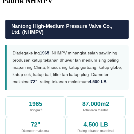
Pabrik NHMPV
Nantong High-Medium Pressure Valve Co.,
Ltd. (NHMPV)
Diadegaké ing
1965
, NHMPV minangka salah sawijining
produsen katup tekanan dhuwur lan medium sing paling
mapan ing China, khusus ing katup gerbang, katup globe,
katup cek, katup bal, filter lan katup plug. Diameter
maksimal
72"
, rating tekanan maksimum
4.500 LB
.
1965
87.000m2
Didegaké
Total area fasilitas
72"
4.500 LB
Diameter maksimal
Rating tekanan maksimal