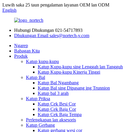
Luwih saka 25 taun pengalaman layanan OEM lan ODM
English
Hubungi Dhukungan
021-54717893
Dhukungan Email
sales@nortech-v.com
Ngarep
Babagan Kita
Produk
Katup kupu-kupu
Katup Kupu-kupu sing Lenggah lan Tangguh
Katup Kupu-kupu Kinerja Tinggi
Katup Bal
Katup Bal Ngambang
Katup Bal sing Dipasang ing Trunnion
Katup bal 3 arah
Katup Priksa
Katup Cek Besi Cor
Katup Cek Baja Cor
Katup Cek Baja Tempa
Perlengkapan lan aksesoris
Katup Gerbang
Katup gerbang wesi cor