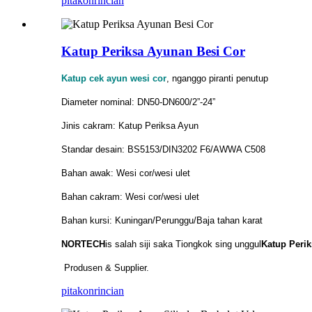
pitakon
rincian
Katup Periksa Ayunan Besi Cor
Katup cek ayun wesi cor
, nganggo piranti penutup
Diameter nominal: DN50-DN600/2”-24”
Jinis cakram: Katup Periksa Ayun
Standar desain: BS5153/DIN3202 F6/AWWA C508
Bahan awak: Wesi cor/wesi ulet
Bahan cakram: Wesi cor/wesi ulet
Bahan kursi: Kuningan/Perunggu/Baja tahan karat
NORTECH
is
salah siji saka Tiongkok sing unggul
Katup Peri
Produsen & Supplier.
pitakon
rincian