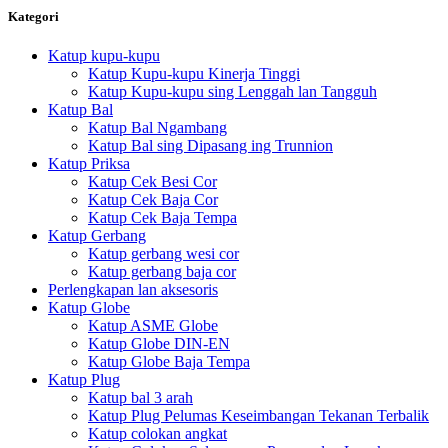
Kategori
Katup kupu-kupu
Katup Kupu-kupu Kinerja Tinggi
Katup Kupu-kupu sing Lenggah lan Tangguh
Katup Bal
Katup Bal Ngambang
Katup Bal sing Dipasang ing Trunnion
Katup Priksa
Katup Cek Besi Cor
Katup Cek Baja Cor
Katup Cek Baja Tempa
Katup Gerbang
Katup gerbang wesi cor
Katup gerbang baja cor
Perlengkapan lan aksesoris
Katup Globe
Katup ASME Globe
Katup Globe DIN-EN
Katup Globe Baja Tempa
Katup Plug
Katup bal 3 arah
Katup Plug Pelumas Keseimbangan Tekanan Terbalik
Katup colokan angkat