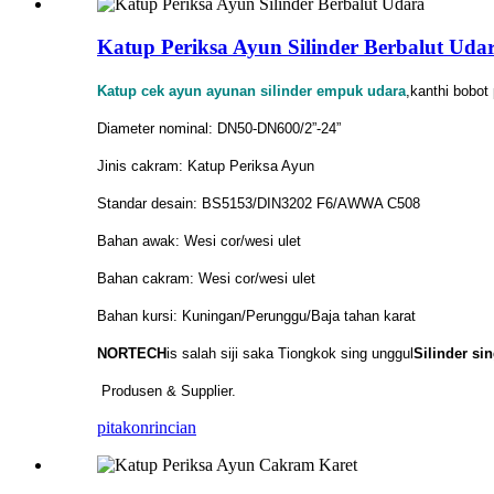
Katup Periksa Ayun Silinder Berbalut Uda
Katup cek ayun ayunan silinder empuk udara
,kanthi bobot
Diameter nominal: DN50-DN600/2”-24”
Jinis cakram: Katup Periksa Ayun
Standar desain: BS5153/DIN3202 F6/AWWA C508
Bahan awak: Wesi cor/wesi ulet
Bahan cakram: Wesi cor/wesi ulet
Bahan kursi: Kuningan/Perunggu/Baja tahan karat
NORTECH
is
salah siji saka Tiongkok sing unggul
Silinder sin
Produsen & Supplier.
pitakon
rincian