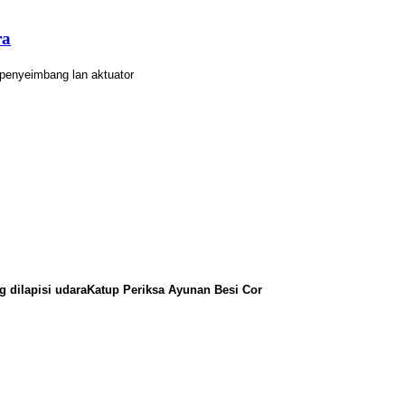
ra
 penyeimbang lan aktuator
g dilapisi udara
Katup Periksa Ayunan Besi Cor