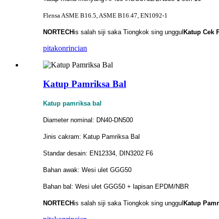
Flensa ASME B16.5, ASME B16.47, EN1092-1
NORTECH
is
salah siji saka Tiongkok sing unggul
Katup Cek P
pitakon
rincian
Katup Pamriksa Bal
Katup pamriksa bal
Diameter nominal: DN40-DN500
Jinis cakram: Katup Pamriksa Bal
Standar desain: EN12334, DIN3202 F6
Bahan awak: Wesi ulet GGG50
Bahan bal: Wesi ulet GGG50 + lapisan EPDM/NBR
NORTECH
is
salah siji saka Tiongkok sing unggul
Katup Pamr