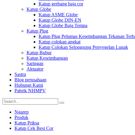
Katup gerbang baja cor
Katup Globe
Katup ASME Globe
Katup Globe DIN-EN
Katup Globe Baja Tempa
Katup Plug
Katup Plug Pelumas Keseimbangan Tekanan Terba
Katup colokan angkat
Katup Colokan Selongsong Penyegelan Lunak
Katup Bubur
Katup Keseimbangan
Saringan
Aktuator
Sastra
Blog perusahaan
Hubungi Kami
Pabrik NHMPV
Ngarep
Produk
Katup Priksa
Katup Cek Besi Cor