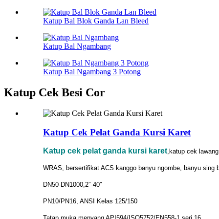
Katup Bal Blok Ganda Lan Bleed
Katup Bal Ngambang
Katup Bal Ngambang 3 Potong
Katup Cek Besi Cor
Katup Cek Pelat Ganda Kursi Karet
Katup cek pelat ganda kursi karet
,katup cek lawang
WRAS, bersertifikat ACS kanggo banyu ngombe, banyu sing 
DN50-DN1000,2″-40″
PN10/PN16, ANSI Kelas 125/150
Tatap muka menyang API594/ISO5752/EN558-1 seri 16