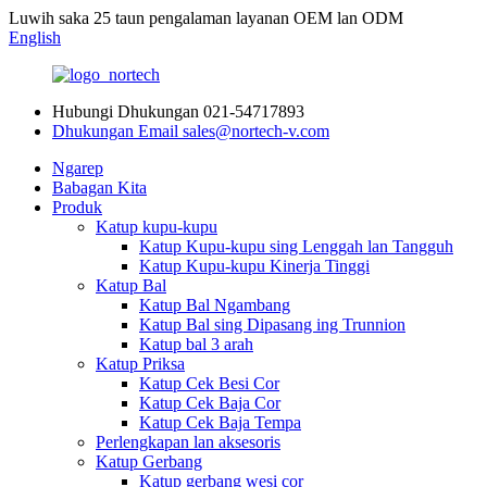
Luwih saka 25 taun pengalaman layanan OEM lan ODM
English
Hubungi Dhukungan
021-54717893
Dhukungan Email
sales@nortech-v.com
Ngarep
Babagan Kita
Produk
Katup kupu-kupu
Katup Kupu-kupu sing Lenggah lan Tangguh
Katup Kupu-kupu Kinerja Tinggi
Katup Bal
Katup Bal Ngambang
Katup Bal sing Dipasang ing Trunnion
Katup bal 3 arah
Katup Priksa
Katup Cek Besi Cor
Katup Cek Baja Cor
Katup Cek Baja Tempa
Perlengkapan lan aksesoris
Katup Gerbang
Katup gerbang wesi cor