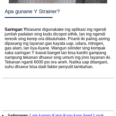
Apa gunane Y Strainer?
Saringan Y
biasane digunakake ing aplikasi ing ngendi
jumlah padatan sing kudu dicopot sithik, lan ing ngendi
reresik sing kerep ora dibutuhake. Piranti iki paling asring
dipasang ing layanan gas kayata uap, udara, nitrogen,
gas alam, lan liya-liyane. Wangun silinder sing kompak
saka saringan Y kuwat banget lan bisa kanthi gampang
nampung tekanan dhuwur sing umum ing jinis layanan iki.
Tekanan nganti 6000 psi ora aneh. Nalika uap ditangani,
suhu dhuwur bisa dadi faktor penyulit tambahan.
Sadurunge:
Laris kanggo Katup Kupu-kupu Segel Lunak