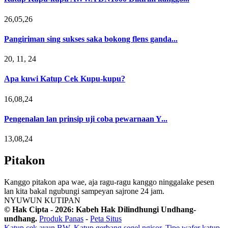
26,05,26
Pangiriman sing sukses saka bokong flens ganda...
20, 11, 24
Apa kuwi Katup Cek Kupu-kupu?
16,08,24
Pengenalan lan prinsip uji coba pewarnaan Y...
13,08,24
Pitakon
Kanggo pitakon apa wae, aja ragu-ragu kanggo ninggalake pesen
lan kita bakal ngubungi sampeyan sajrone 24 jam.
NYUWUN KUTIPAN
© Hak Cipta - 2026: Kabeh Hak Dilindhungi Undhang-
undhang.
Produk Panas
-
Peta Situs
Katup cek ayun BW
,
Katup gerbang segel ngisor
,
Tipe wafer katup