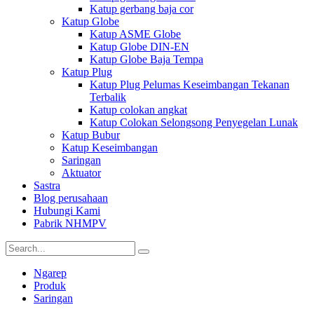
Katup gerbang baja cor
Katup Globe
Katup ASME Globe
Katup Globe DIN-EN
Katup Globe Baja Tempa
Katup Plug
Katup Plug Pelumas Keseimbangan Tekanan
Terbalik
Katup colokan angkat
Katup Colokan Selongsong Penyegelan Lunak
Katup Bubur
Katup Keseimbangan
Saringan
Aktuator
Sastra
Blog perusahaan
Hubungi Kami
Pabrik NHMPV
Ngarep
Produk
Saringan