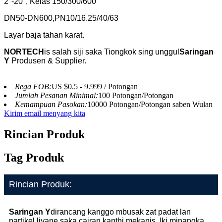
2″-20″, Kelas 150/300/600
DN50-DN600,PN10/16.25/40/63
Layar baja tahan karat.
NORTECH
is
salah siji saka Tiongkok sing unggul
Saringan
Y
Produsen & Supplier.
Rega FOB:
US $0.5 - 9.999 / Potongan
Jumlah Pesanan Minimal:
100 Potongan/Potongan
Kemampuan Pasokan:
10000 Potongan/Potongan saben Wulan
Kirim email menyang kita
Rincian Produk
Tag Produk
Rincian Produk:
Saringan Y
dirancang kanggo mbusak zat padat lan
partikel liyane saka cairan kanthi mekanis. Iki minangka