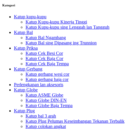
Kategori
Katup kupu-kupu
Katup Kupu-kupu Kinerja Tinggi
Katup Kupu-kupu sing Lenggah lan Tangguh
Katup Bal
Katup Bal Ngambang
Katup Bal sing Dipasang ing Trunnion
Katup Priksa
Katup Cek Besi Cor
Katup Cek Baja Cor
Katup Cek Baja Tempa
Katup Gerbang
Katup gerbang wesi cor
Katup gerbang baja cor
Perlengkapan lan aksesoris
Katup Globe
Katup ASME Globe
Katup Globe DIN-EN
Katup Globe Baja Tempa
Katup Plug
Katup bal 3 arah
Katup Plug Pelumas Keseimbangan Tekanan Terbalik
Katup colokan angkat