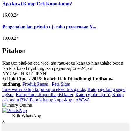
Apa kuwi Katup Cek Kupu-kupu?
16,08,24
Pengenalan lan prinsip uji coba pewarnaan Y...
13,08,24
Pitakon
Kanggo pitakon apa wae, aja ragu-ragu kanggo ninggalake pesen
lan kita bakal ngubungi sampeyan sajrone 24 jam.
NYUWUN KUTIPAN
© Hak Cipta - 2026: Kabeh Hak Dilindhungi Undhang-
undhang.
Produk Panas
-
Peta Situs
Tipe wafer katup kupu-kupu eksentrik ganda
,
Katup gerbang segel
ngisor
,
Katup kupu-kupu dilapisi karet
,
Katup globe tipe Y
,
Katup
cek ayun BW
,
Pabrik katup kupu-kupu AWWA
,
Klik WhatsApp
x