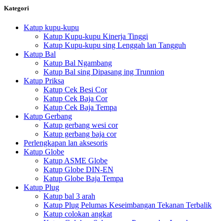
Kategori
Katup kupu-kupu
Katup Kupu-kupu Kinerja Tinggi
Katup Kupu-kupu sing Lenggah lan Tangguh
Katup Bal
Katup Bal Ngambang
Katup Bal sing Dipasang ing Trunnion
Katup Priksa
Katup Cek Besi Cor
Katup Cek Baja Cor
Katup Cek Baja Tempa
Katup Gerbang
Katup gerbang wesi cor
Katup gerbang baja cor
Perlengkapan lan aksesoris
Katup Globe
Katup ASME Globe
Katup Globe DIN-EN
Katup Globe Baja Tempa
Katup Plug
Katup bal 3 arah
Katup Plug Pelumas Keseimbangan Tekanan Terbalik
Katup colokan angkat