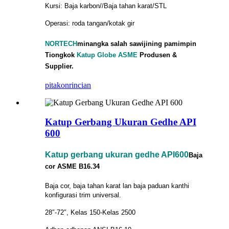
Kursi: Baja karbon//Baja tahan karat/STL
Operasi: roda tangan/kotak gir
NORTECH
minangka salah sawijining pamimpin
Tiongkok
Katup Globe ASME
Produsen &
Supplier.
pitakon
rincian
Katup Gerbang Ukuran Gedhe API
600
Katup gerbang ukuran gedhe API600
Baja
cor ASME B16.34
Baja cor, baja tahan karat lan baja paduan kanthi
konfigurasi trim universal.
28″-72″, Kelas 150-Kelas 2500