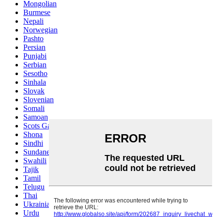
Mongolian
Burmese
Nepali
Norwegian
Pashto
Persian
Punjabi
Serbian
Sesotho
Sinhala
Slovak
Slovenian
Somali
Samoan
Scots Gaelic
Shona
Sindhi
Sundanese
Swahili
Tajik
Tamil
Telugu
Thai
Ukrainian
Urdu