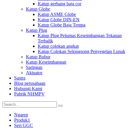
Katup gerbang baja cor
Katup Globe
Katup ASME Globe
Katup Globe DIN-EN
Katup Globe Baja Tempa
Katup Plug
Katup Plug Pelumas Keseimbangan Tekanan
Terbalik
Katup colokan angkat
Katup Colokan Selongsong Penyegelan Lunak
Katup Bubur
Katup Keseimbangan
Saringan
Aktuator
Sastra
Blog perusahaan
Hubungi Kami
Pabrik NHMPV
Ngarep
Produk1
Seri GGC