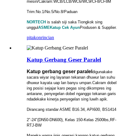
mesin/Cakram:WCB/LCB/WC6/WC9/CF8/CF8M
Trim:No.1/No.5/No.8/Paduan
NORTECH
is
salah siji saka Tiongkok sing
unggul
ASME
Katup Cek Ayun
Produsen & Supplier.
pitakon
rincian
Katup Gerbang Geser Paralel
Katup gerbang geser paralel
digunakake
sacara wiyar ing layanan tekanan dhuwur lan suhu
dhuwur kayata uap lan banyu umpan.
Cakram dobel
ing posisi sejajar karo pegas sing dikompres ing
antarane, penyegelan dobel nganggo tekanan garis
ndadekake kinerja penyegelan sing luwih apik.
Dirancang standar ASME B16.34, API600, BS1414
2″-24″(DN50-DN600), Kelas 150-Kelas 2500lbs,
RF-
RTJ-BW
Maneka warna jinis operasi kanggo katup gerbang