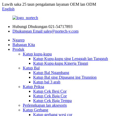
Luwih saka 25 taun pengalaman layanan OEM lan ODM
English
Hubungi Dhukungan
021-54717893
Dhukungan Email
sales@nortech-v.com
Ngarep
Babagan Kita
Produk
Katup kupu-kupu
Katup Kupu-kupu sing Lenggah lan Tangguh
Katup Kupu-kupu Kinerja Tinggi
Katup Bal
Katup Bal Ngambang
Katup Bal sing Dipasang ing Trunnion
Katup bal 3 arah
Katup Priksa
Katup Cek Besi Cor
Katup Cek Baja Cor
Katup Cek Baja Tempa
Perlengkapan lan aksesoris
Katup Gerbang
Katup gerbang wesi cor