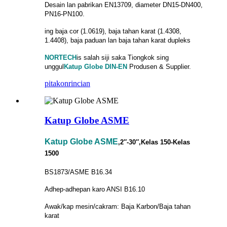
Desain lan pabrikan EN13709, diameter DN15-DN400,
PN16-PN100.
ing baja cor (1.0619), baja tahan karat (1.4308,
1.4408), baja paduan lan baja tahan karat dupleks
NORTECH
is
salah siji saka Tiongkok sing
unggul
Katup Globe DIN-EN
Produsen & Supplier.
pitakon
rincian
Katup Globe ASME
Katup Globe ASME
,2″-30″,Kelas 150-Kelas
1500
BS1873/ASME B16.34
Adhep-adhepan karo ANSI B16.10
Awak/kap mesin/cakram: Baja Karbon/Baja tahan
karat