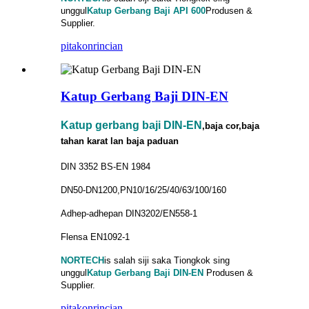
unggul
Katup Gerbang Baji API 600
Produsen &
Supplier.
pitakon
rincian
Katup Gerbang Baji DIN-EN
Katup gerbang baji DIN-EN
,baja cor,baja
tahan karat lan baja paduan
DIN 3352 BS-EN 1984
DN50-DN1200,PN10/16/25/40/63/100/160
Adhep-adhepan DIN3202/EN558-1
Flensa EN1092-1
NORTECH
is
salah siji saka Tiongkok sing
unggul
Katup Gerbang Baji DIN-EN
Produsen &
Supplier.
pitakon
rincian