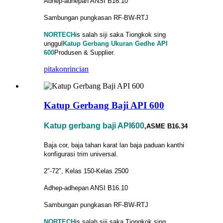
Adhep-adhepan ANSI B16.10
Sambungan pungkasan RF-BW-RTJ
NORTECH
is
salah siji saka Tiongkok sing
unggul
Katup Gerbang Ukuran Gedhe API
600
Produsen & Supplier.
pitakon
rincian
Katup Gerbang Baji API 600
Katup gerbang baji API600
,ASME B16.34
Baja cor, baja tahan karat lan baja paduan kanthi
konfigurasi trim universal.
2″-72″, Kelas 150-Kelas 2500
Adhep-adhepan ANSI B16.10
Sambungan pungkasan RF-BW-RTJ
NORTECH
is
salah siji saka Tiongkok sing