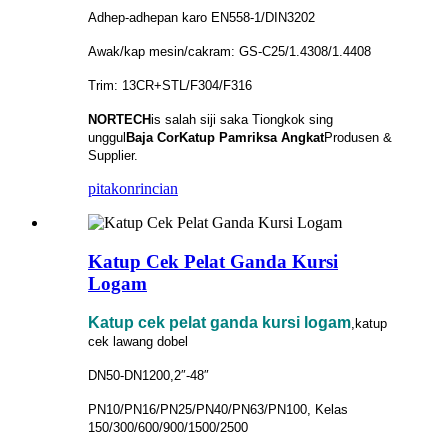
Adhep-adhepan karo EN558-1/DIN3202
Awak/kap mesin/cakram: GS-C25/1.4308/1.4408
Trim: 13CR+STL/F304/F316
NORTECH
is
salah siji saka Tiongkok sing
unggul
Baja Cor
Katup Pamriksa Angkat
Produsen &
Supplier.
pitakon
rincian
Katup Cek Pelat Ganda Kursi
Logam
Katup cek pelat ganda kursi logam
,katup
cek lawang dobel
DN50-DN1200,2″-48″
PN10/PN16/PN25/PN40/PN63/PN100, Kelas
150/300/600/900/1500/2500