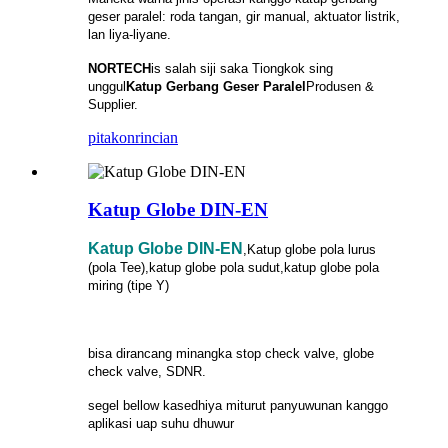
geser paralel: roda tangan, gir manual, aktuator listrik,
lan liya-liyane.
NORTECH
is
salah siji saka Tiongkok sing
unggul
Katup Gerbang Geser Paralel
Produsen &
Supplier.
pitakon
rincian
Katup Globe DIN-EN
Katup Globe DIN-EN
,Katup globe pola lurus
(pola Tee),katup globe pola sudut,katup globe pola
miring (tipe Y)
bisa dirancang minangka stop check valve, globe
check valve, SDNR.
segel bellow kasedhiya miturut panyuwunan kanggo
aplikasi uap suhu dhuwur