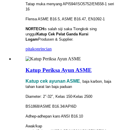
Tatap muka menyang API594/ISO5752/EN558-1 seri
16
Flensa ASME B16.5, ASME B16.47, EN1092-1
NORTECH
is
salah siji saka Tiongkok sing
unggul
Katup Cek Pelat Ganda Kursi
Logam
Produsen & Supplier.
pitakon
rincian
Katup Periksa Ayun ASME
Katup cek ayunan ASME
, baja karbon, baja
tahan karat lan baja paduan
Diameter: 2″-32″, Kelas 150-Kelas 2500
BS1868/ASME B16.34/API6D
Adhep-adhepan karo ANSI B16.10
Awak/kap